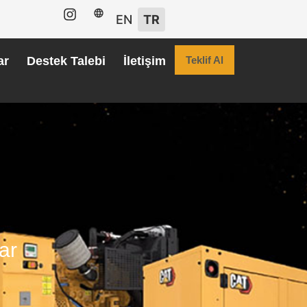
EN
TR
ar
Destek Talebi
İletişim
Teklif Al
ar