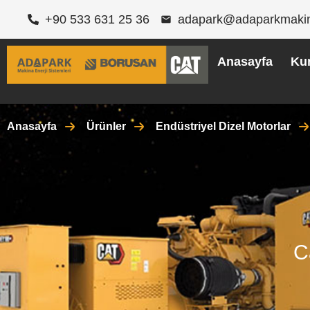
+90 533 631 25 36
adapark@adaparkmaki
Anasayfa
Ku
Anasayfa
Ürünler
Endüstriyel Dizel Motorlar
C