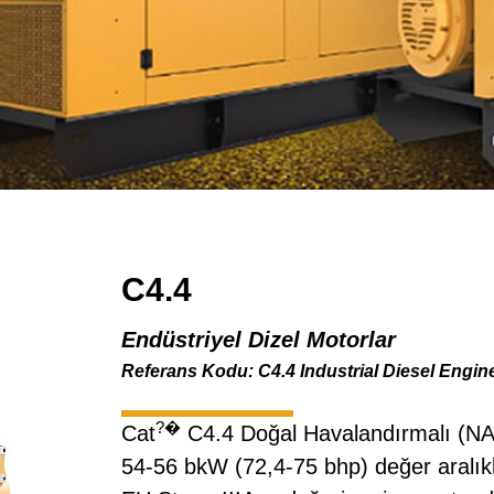
C4.4
Endüstriyel Dizel Motorlar
Referans Kodu: C4.4 Industrial Diesel Engin
?�
Cat
C4.4 Doğal Havalandırmalı (NA)
54-56 bkW (72,4-75 bhp) değer aralıkl