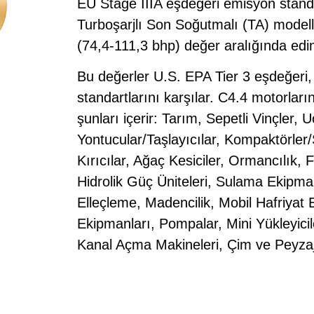
EU Stage IIIA eşdeğeri emisyon standar
Turboşarjlı Son Soğutmalı (TA) model
(74,4-111,3 bhp) değer aralığında edinil
Bu değerler U.S. EPA Tier 3 eşdeğeri
standartlarını karşılar. C4.4 motorlar
şunları içerir: Tarım, Sepetli Vinçler
Yontucular/Taşlayıcılar, Kompaktörler/S
Kırıcılar, Ağaç Kesiciler, Ormancılık, F
Hidrolik Güç Üniteleri, Sulama Ekipman
Elleçleme, Madencilik, Mobil Hafriyat 
Ekipmanları, Pompalar, Mini Yükleyici
Kanal Açma Makineleri, Çim ve Peyzaj 