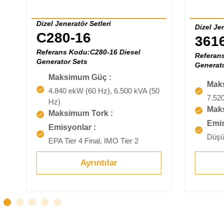
Dizel Jeneratör Setleri
Dizel Jen
C280-16
3616
Referans Kodu:C280-16 Diesel
Referans
Generator Sets
Generato
Maksimum Güç :
Mak
4.840 ekW (60 Hz), 6.500 kVA (50
7.52
Hz)
Maks
Maksimum Tork :
Emis
Emisyonlar :
Düşü
EPA Tier 4 Final, IMO Tier 2
Ayrıntılar