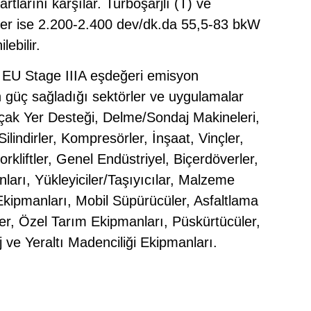
tlarını karşılar. Turboşarjlı (T) ve
ler ise 2.200-2.400 dev/dk.da 55,5-83 bkW
ebilir.
, EU Stage IIIA eşdeğeri emisyon
ın güç sağladığı sektörler ve uygulamalar
, Uçak Yer Desteği, Delme/Sondaj Makineleri,
ilindirler, Kompresörler, İnşaat, Vinçler,
orkliftler, Genel Endüstriyel, Biçerdöverler,
ları, Yükleyiciler/Taşıyıcılar, Malzeme
Ekipmanları, Mobil Süpürücüler, Asfaltlama
ler, Özel Tarım Ekipmanları, Püskürtücüler,
ve Yeraltı Madenciliği Ekipmanları.