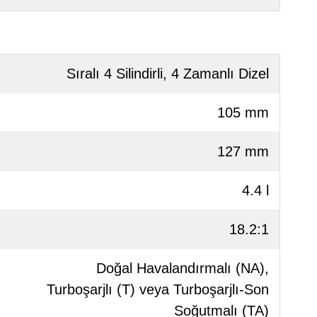
Sıralı 4 Silindirli, 4 Zamanlı Dizel
105 mm
127 mm
4.4 l
18.2:1
Doğal Havalandırmalı (NA),
Turboşarjlı (T) veya Turboşarjlı-Son
Soğutmalı (TA)