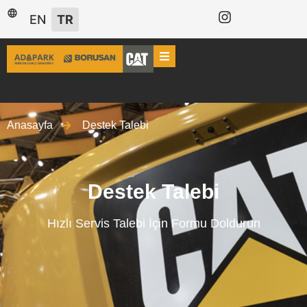
EN
TR
Anasayfa
Destek Talebi
Destek Talebi
Hızlı Servis Talebi İçin Formu Doldurun