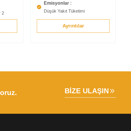
Emisyonlar :
Düşük Yakıt Tüketimi
r 2
Ayrıntılar
BİZE ULAŞIN
yoruz.