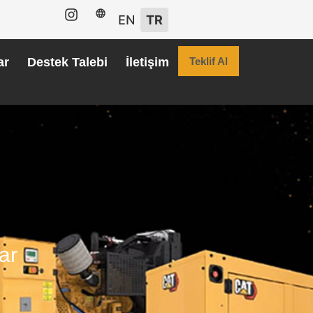
EN
TR
ar
Destek Talebi
İletişim
Teklif Al
ar