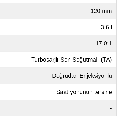
120 mm
3.6 l
17.0:1
Turboşarjlı Son Soğutmalı (TA)
Doğrudan Enjeksiyonlu
Saat yönünün tersine
-