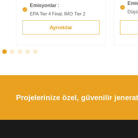
Emis
Emisyonlar :
Düşü
EPA Tier 4 Final, IMO Tier 2
Ayrıntılar
Projelerinize özel, güvenilir jener