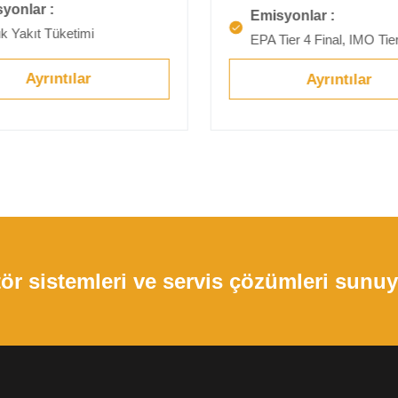
yonlar :
Emisyonlar :
k Yakıt Tüketimi
EPA Tier 4 Final, IMO Tie
Ayrıntılar
Ayrıntılar
atör sistemleri ve servis çözümleri sunu