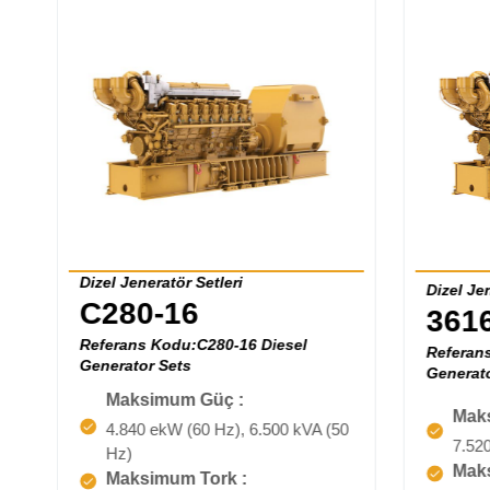
Dizel Jeneratör Setleri
Dizel Jen
C280-16
3616
Referans Kodu:C280-16 Diesel
Referans
Generator Sets
Generato
Maksimum Güç :
Mak
4.840 ekW (60 Hz), 6.500 kVA (50
7.52
Hz)
Maks
Maksimum Tork :