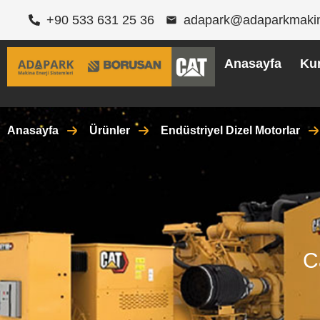
+90 533 631 25 36
adapark@adaparkmaki
Anasayfa
Ku
Anasayfa
Ürünler
Endüstriyel Dizel Motorlar
C